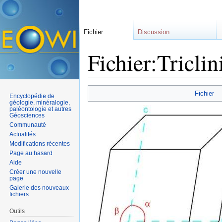
Fichier
Discussion
Fichier:Triclin
Aller à :
navigation
,
rechercher
Fichier
Encyclopédie de
géologie, minéralogie,
paléontologie et autres
Géosciences
Communauté
Actualités
Modifications récentes
Page au hasard
Aide
Créer une nouvelle
page
Galerie des nouveaux
fichiers
Outils