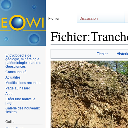
Fichier
Discussion
Fichier:Tranch
Aller à :
navigation
,
rechercher
Fichier
Histori
Encyclopédie de
géologie, minéralogie,
paléontologie et autres
Géosciences
Communauté
Actualités
Modifications récentes
Page au hasard
Aide
Créer une nouvelle
page
Galerie des nouveaux
fichiers
Outils