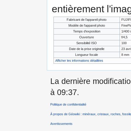
entièrement l'ima
Fabricant de l'appareil photo
FUJIF
Modèle de l'appareil photo
FinePi
Temps d'exposition
1/400 
Ouverture
f/4,5
Sensibilité ISO
100
Date de la prise originelle
23 avr
Longueur focale
8 mm
Afficher les informations détaillées
La dernière modificatio
à 09:37.
Politique de confidentialité
À propos de Géowiki : minéraux, cristaux, roches, fossile
Avertissements