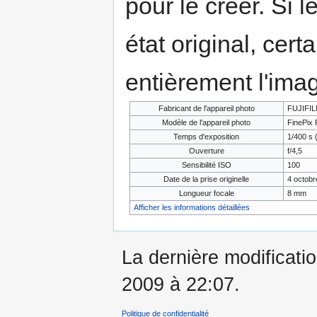
pour le créer. Si l
état original, cert
entièrement l'ima
Fabricant de l'appareil photo
FUJIFI
Modèle de l'appareil photo
FinePix 
Temps d'exposition
1/400 s 
Ouverture
f/4,5
Sensibilité ISO
100
Date de la prise originelle
4 octobr
Longueur focale
8 mm
Afficher les informations détaillées
La dernière modificati
2009 à 22:07.
Politique de confidentialité