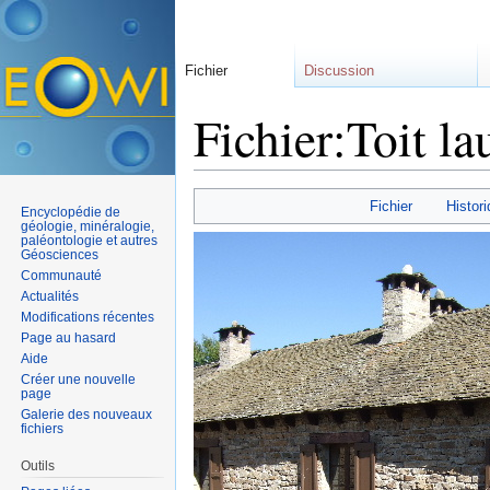
Fichier
Discussion
Fichier:Toit la
Aller à :
navigation
,
rechercher
Fichier
Histori
Encyclopédie de
géologie, minéralogie,
paléontologie et autres
Géosciences
Communauté
Actualités
Modifications récentes
Page au hasard
Aide
Créer une nouvelle
page
Galerie des nouveaux
fichiers
Outils