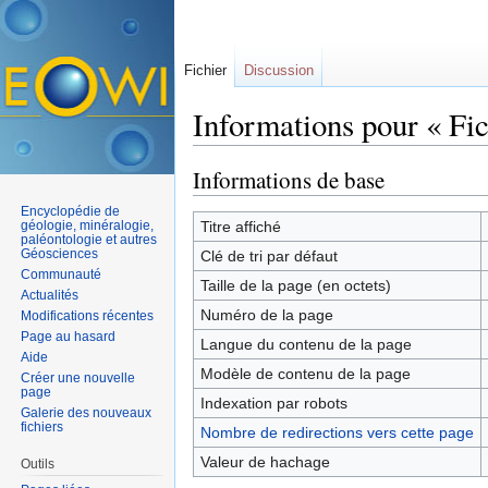
Fichier
Discussion
Informations pour « Fi
Aller à :
navigation
,
rechercher
Informations de base
Encyclopédie de
géologie, minéralogie,
Titre affiché
paléontologie et autres
Géosciences
Clé de tri par défaut
Communauté
Taille de la page (en octets)
Actualités
Numéro de la page
Modifications récentes
Page au hasard
Langue du contenu de la page
Aide
Modèle de contenu de la page
Créer une nouvelle
page
Indexation par robots
Galerie des nouveaux
fichiers
Nombre de redirections vers cette page
Valeur de hachage
Outils