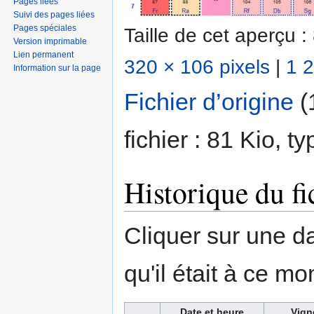
Pages liées
Suivi des pages liées
Pages spéciales
Taille de cet aperçu :
Version imprimable
Lien permanent
320 × 106 pixels
|
1 2
Information sur la page
Fichier d’origine
‎
(
fichier : 81 Kio, 
Historique du fi
Cliquer sur une dat
qu'il était à ce mo
Date et heure
Vign