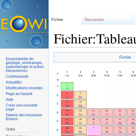
Fichier
Discussion
Fichier:Tablea
Aller à :
navigation
,
rechercher
Fichier
Encyclopédie de
géologie, minéralogie,
paléontologie et autres
Géosciences
Communauté
Actualités
Modifications récentes
Page au hasard
Aide
Créer une nouvelle
page
Galerie des nouveaux
fichiers
Outils