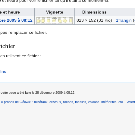
et heure pour voir le fichier tel qu'il était à ce moment-là.
e et heure
Vignette
Dimensions
re 2009 à 08:12
823 × 152
(31 Kio)
1frangin
(
pas remplacer ce fichier.
fichier
 utilisent ce fichier :
lins
 cette page a été faite le 28 décembre 2009 à 08:12.
À propos de Géowiki : minéraux, cristaux, roches, fossiles, volcans, météorites, etc.
Aver