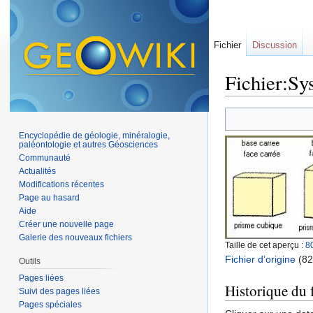
Fichier
Discussion
Fichier:Sys
Aller à :
navigation
,
Encyclopédie de géologie, minéralogie,
paléontologie et autres Géosciences
Communauté
Actualités
Modifications récentes
Page au hasard
Aide
Créer une nouvelle page
Galerie des nouveaux fichiers
Taille de cet aperçu :
8
Fichier d’origine
‎
(82
Outils
Pages liées
Historique du f
Suivi des pages liées
Pages spéciales