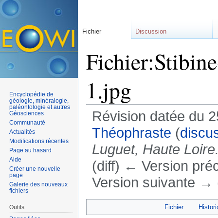
Fichier
Discussion
Fichier:Stibine
1.jpg
Encyclopédie de
géologie, minéralogie,
paléontologie et autres
Révision datée du 
Géosciences
Communauté
Théophraste
(
discu
Actualités
Modifications récentes
Luguet, Haute Loire.
Page au hasard
Aide
(diff) ← Version préc
Créer une nouvelle
page
Version suivante → (
Galerie des nouveaux
fichiers
Aller à :
navigation
,
rechercher
Fichier
Histori
Outils