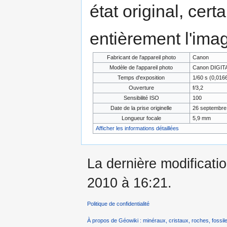
état original, cert
entièrement l'ima
Fabricant de l'appareil photo
Canon
Modèle de l'appareil photo
Canon DIGITA
Temps d'exposition
1/60 s (0,01
Ouverture
f/3,2
Sensibilité ISO
100
Date de la prise originelle
26 septembre
Longueur focale
5,9 mm
Afficher les informations détaillées
La dernière modificati
2010 à 16:21.
Politique de confidentialité
À propos de Géowiki : minéraux, cristaux, roches, fossile