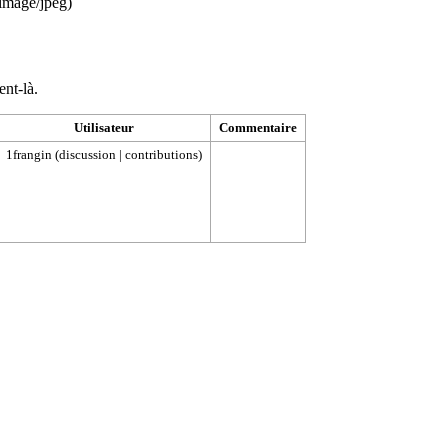
image/jpeg
)
ent-là.
Utilisateur
Commentaire
1frangin
(
discussion
|
contributions
)