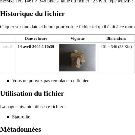
St56B2.JPG
‎
(461 × 346 pixels, taille du fichier : 23 Kio, type MIME :
Historique du fichier
Cliquer sur une date et heure pour voir le fichier tel qu'il était à ce mom
Date et heure
Vignette
Dimensions
actuel
14 avril 2009 à 10:39
461 × 346
(23 Kio)
Vous ne pouvez pas remplacer ce fichier.
Utilisation du fichier
La page suivante utilise ce fichier :
Staurolite
Métadonnées