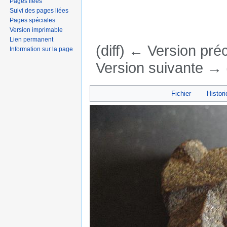
Pages liées
Suivi des pages liées
Pages spéciales
Version imprimable
Lien permanent
(diff) ← Version préc
Information sur la page
Version suivante → (
Aller à :
navigation
,
rechercher
Fichier
Histori