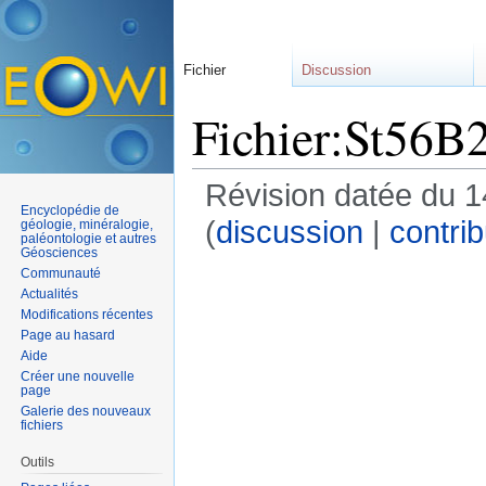
Fichier
Discussion
Fichier:St56B
Révision datée du 1
Encyclopédie de
(
discussion
|
contrib
géologie, minéralogie,
paléontologie et autres
Géosciences
Communauté
Actualités
Modifications récentes
Page au hasard
Aide
Créer une nouvelle
page
Galerie des nouveaux
fichiers
Outils