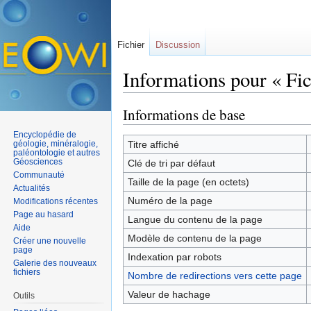
Fichier
Discussion
Informations pour « Fi
Aller à :
navigation
,
rechercher
Informations de base
Encyclopédie de
géologie, minéralogie,
Titre affiché
paléontologie et autres
Géosciences
Clé de tri par défaut
Communauté
Taille de la page (en octets)
Actualités
Numéro de la page
Modifications récentes
Page au hasard
Langue du contenu de la page
Aide
Modèle de contenu de la page
Créer une nouvelle
page
Indexation par robots
Galerie des nouveaux
fichiers
Nombre de redirections vers cette page
Valeur de hachage
Outils