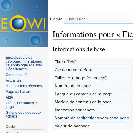
Fichier
Discussion
Informations pour « Fi
Aller à :
navigation
,
rechercher
Informations de base
Encyclopédie de
géologie, minéralogie,
Titre affiché
paléontologie et autres
Géosciences
Clé de tri par défaut
Communauté
Taille de la page (en octets)
Actualités
Numéro de la page
Modifications récentes
Page au hasard
Langue du contenu de la page
Aide
Modèle de contenu de la page
Créer une nouvelle
page
Indexation par robots
Galerie des nouveaux
fichiers
Nombre de redirections vers cette page
Valeur de hachage
Outils