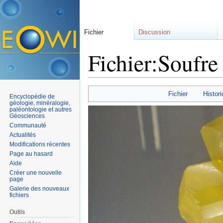
Fichier
Discussion
Fichier:Soufre
Aller à :
navigation
,
rechercher
Fichier
Histori
Encyclopédie de
géologie, minéralogie,
paléontologie et autres
Géosciences
Communauté
Actualités
Modifications récentes
Page au hasard
Aide
Créer une nouvelle
page
Galerie des nouveaux
fichiers
Outils