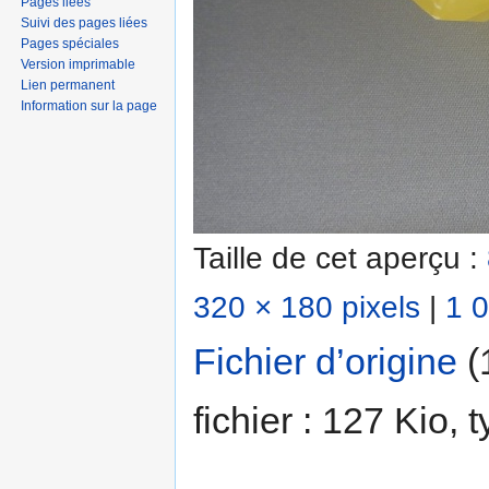
Pages liées
Suivi des pages liées
Pages spéciales
Version imprimable
Lien permanent
Information sur la page
Taille de cet aperçu :
320 × 180 pixels
|
1 0
Fichier d’origine
‎
(
fichier : 127 Kio,