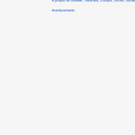
À propos de Géowiki : minéraux, cristaux, roches, fossile
Avertissements