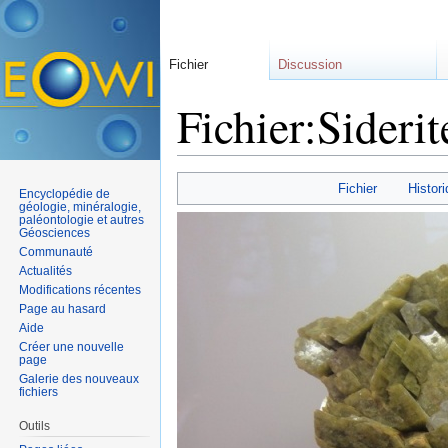
Fichier
Discussion
Fichier:Siderit
Aller à :
navigation
,
rechercher
Fichier
Histori
Encyclopédie de
géologie, minéralogie,
paléontologie et autres
Géosciences
Communauté
Actualités
Modifications récentes
Page au hasard
Aide
Créer une nouvelle
page
Galerie des nouveaux
fichiers
Outils