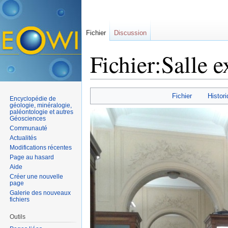
Fichier
Discussion
Fichier:Salle e
Aller à :
navigation
,
rechercher
Fichier
Histori
Encyclopédie de
géologie, minéralogie,
paléontologie et autres
Géosciences
Communauté
Actualités
Modifications récentes
Page au hasard
Aide
Créer une nouvelle
page
Galerie des nouveaux
fichiers
Outils