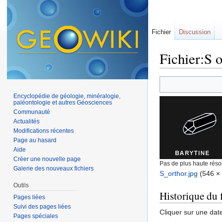
Fichier
Discussion
Fichier:S o
Aller à :
navigation
,
Encyclopédie de géologie, minéralogie,
paléontologie et autres Géosciences
Communauté
Actualités
Modifications récentes
Page au hasard
Aide
Créer une nouvelle page
Pas de plus haute résol
Galerie des nouveaux fichiers
S_orthor.jpg
‎
(546 × 
Outils
Historique du f
Pages liées
Suivi des pages liées
Cliquer sur une date 
Pages spéciales