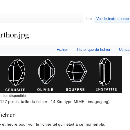
Lire
Voir le texte source
rthor.jpg
rechercher
Fichier
Historique du fichier
Utilisa
ution disponible.
127 pixels, taille du fichier : 14 Kio, type MIME :
image/jpeg
)
ichier
et heure pour voir le fichier tel qu'il était à ce moment-là.