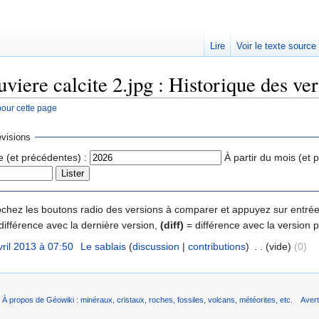
Lire
Voir le texte source
viere calcite 2.jpg : Historique des ve
pour cette page
rechercher
visions
e (et précédentes) :
À partir du mois (et 
 cochez les boutons radio des versions à comparer et appuyez sur entrée
différence avec la dernière version,
(diff)
= différence avec la version 
vril 2013 à 07:50
‎
Le sablais
(
discussion
|
contributions
)
‎
. .
(vide)
(0)
À propos de Géowiki : minéraux, cristaux, roches, fossiles, volcans, météorites, etc.
Aver