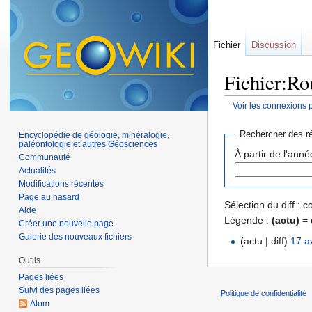
Fichier
Discussion
Fichier:Rou
Voir les connexions 
Aller à :
navigation
,
Rechercher des ré
Encyclopédie de géologie, minéralogie,
paléontologie et autres Géosciences
À partir de l'anné
Communauté
Actualités
Modifications récentes
Page au hasard
Sélection du diff :
Aide
Légende :
(actu)
= 
Créer une nouvelle page
Galerie des nouveaux fichiers
(actu | diff)
17 a
Outils
Pages liées
Suivi des pages liées
Politique de confidentialité
Atom