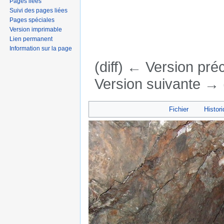
Pages liées
Suivi des pages liées
Pages spéciales
Version imprimable
Lien permanent
Information sur la page
(diff) ← Version préc
Version suivante → (
Aller à :
navigation
,
rechercher
Fichier
Histori