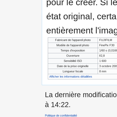
pour le créer. Si l
état original, cert
entièrement l'ima
Fabricant de l'appareil photo
FUJIFILM
Modèle de l'appareil photo
FinePix F30
Temps d'exposition
1/60 s (0,01
Ouverture
f/2,8
Sensibilité ISO
1 600
Date de la prise originelle
3 octobre 200
Longueur focale
8 mm
Afficher les informations détaillées
La dernière modificatio
à 14:22.
Politique de confidentialité