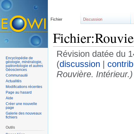
Fichier
Discussion
Fichier:Rouvie
Révision datée du 1
Encyclopédie de
(
discussion
|
contrib
géologie, minéralogie,
paléontologie et autres
Géosciences
Rouvière. Intérieur.)
Communauté
Actualités
Modifications récentes
Page au hasard
Aide
Créer une nouvelle
page
Galerie des nouveaux
fichiers
Outils