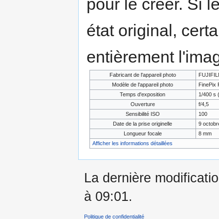
pour le créer. Si l
état original, cert
entièrement l'ima
Fabricant de l'appareil photo
FUJIFI
Modèle de l'appareil photo
FinePix 
Temps d'exposition
1/400 s 
Ouverture
f/4,5
Sensibilité ISO
100
Date de la prise originelle
9 octobr
Longueur focale
8 mm
Afficher les informations détaillées
La dernière modificatio
à 09:01.
Politique de confidentialité