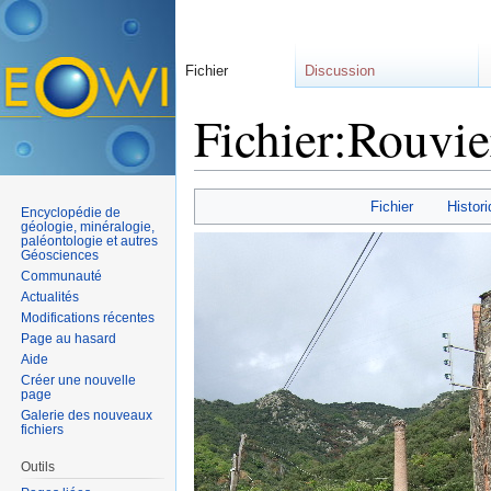
Fichier
Discussion
Fichier:Rouvie
Aller à :
navigation
,
rechercher
Fichier
Histori
Encyclopédie de
géologie, minéralogie,
paléontologie et autres
Géosciences
Communauté
Actualités
Modifications récentes
Page au hasard
Aide
Créer une nouvelle
page
Galerie des nouveaux
fichiers
Outils