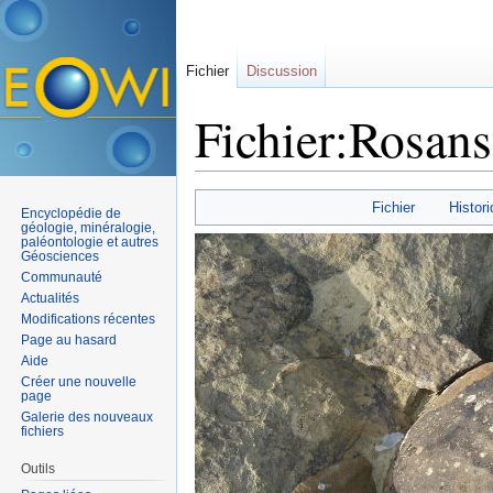
Fichier
Discussion
Fichier:Rosans
Aller à :
navigation
,
rechercher
Fichier
Histori
Encyclopédie de
géologie, minéralogie,
paléontologie et autres
Géosciences
Communauté
Actualités
Modifications récentes
Page au hasard
Aide
Créer une nouvelle
page
Galerie des nouveaux
fichiers
Outils