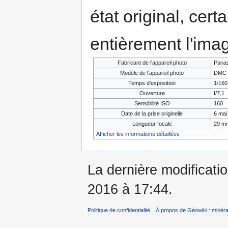
état original, cert
entièrement l'ima
Fabricant de l'appareil photo
Panas
Modèle de l'appareil photo
DMC
Temps d'exposition
1/160
Ouverture
f/7,1
Sensibilité ISO
160
Date de la prise originelle
6 mai
Longueur focale
29 m
Afficher les informations détaillées
La dernière modificati
2016 à 17:44.
Politique de confidentialité
À propos de Géowiki : minérau