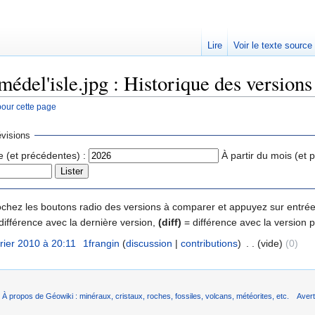
Lire
Voir le texte source
édel'isle.jpg : Historique des versions
pour cette page
rechercher
visions
e (et précédentes) :
À partir du mois (et 
 cochez les boutons radio des versions à comparer et appuyez sur entrée
différence avec la dernière version,
(diff)
= différence avec la version 
vrier 2010 à 20:11
‎
1frangin
(
discussion
|
contributions
)
‎
. .
(vide)
(0)
À propos de Géowiki : minéraux, cristaux, roches, fossiles, volcans, météorites, etc.
Aver