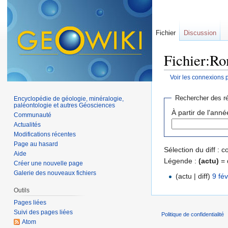
Fichier
Discussion
Fichier:Rom
Voir les connexions 
Aller à :
navigation
,
Rechercher des ré
Encyclopédie de géologie, minéralogie,
paléontologie et autres Géosciences
À partir de l'anné
Communauté
Actualités
Modifications récentes
Page au hasard
Sélection du diff :
Aide
Légende :
(actu)
= 
Créer une nouvelle page
Galerie des nouveaux fichiers
(actu | diff)
9 fé
Outils
Pages liées
Suivi des pages liées
Politique de confidentialité
Atom