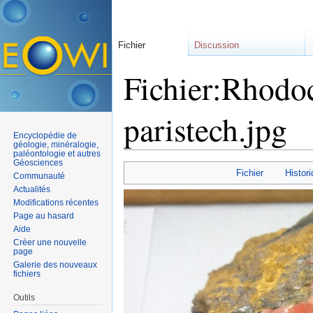
Fichier
Discussion
Fichier:Rhodoc
paristech.jpg
Encyclopédie de
géologie, minéralogie,
paléontologie et autres
Aller à :
navigation
,
rechercher
Géosciences
Fichier
Histori
Communauté
Actualités
Modifications récentes
Page au hasard
Aide
Créer une nouvelle
page
Galerie des nouveaux
fichiers
Outils