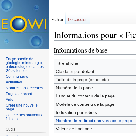
Fichier
Discussion
Informations pour « Fic
Aller à :
navigation
,
rechercher
Informations de base
Encyclopédie de
géologie, minéralogie,
Titre affiché
paléontologie et autres
Géosciences
Clé de tri par défaut
Communauté
Taille de la page (en octets)
Actualités
Numéro de la page
Modifications récentes
Page au hasard
Langue du contenu de la page
Aide
Modèle de contenu de la page
Créer une nouvelle
page
Indexation par robots
Galerie des nouveaux
fichiers
Nombre de redirections vers cette page
Valeur de hachage
Outils