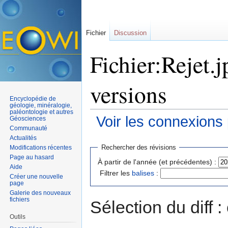
Fichier
Discussion
Fichier:Rejet.j
versions
Encyclopédie de
géologie, minéralogie,
paléontologie et autres
Voir les connexions
Géosciences
Communauté
Aller à :
navigation
,
rechercher
Actualités
Rechercher des révisions
Modifications récentes
Page au hasard
À partir de l'année (et précédentes) :
Aide
Filtrer les
balises
:
Créer une nouvelle
page
Galerie des nouveaux
fichiers
Sélection du diff 
Outils