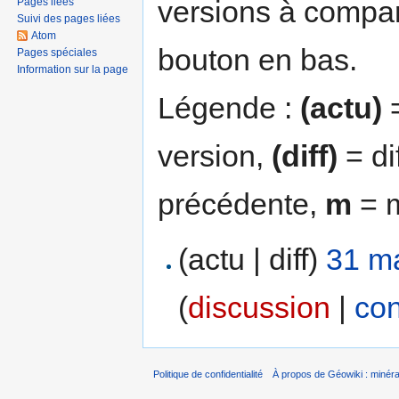
versions à compar
Pages liées
Suivi des pages liées
Atom
bouton en bas.
Pages spéciales
Information sur la page
Légende :
(actu)
=
version,
(diff)
= di
précédente,
m
= m
(actu | diff)
31 ma
(
discussion
|
con
Politique de confidentialité
À propos de Géowiki : minérau