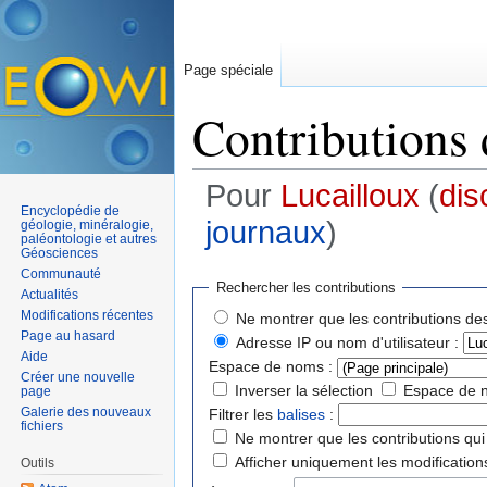
Page spéciale
Contributions d
Pour
Lucailloux
(
dis
Encyclopédie de
journaux
)
géologie, minéralogie,
paléontologie et autres
Géosciences
Aller à :
navigation
,
rechercher
Communauté
Rechercher les contributions
Actualités
Modifications récentes
Ne montrer que les contributions des
Page au hasard
Adresse IP ou nom d'utilisateur :
Aide
Espace de noms :
Créer une nouvelle
Inverser la sélection
Espace de 
page
Galerie des nouveaux
Filtrer les
balises
:
fichiers
Ne montrer que les contributions qui 
Afficher uniquement les modification
Outils