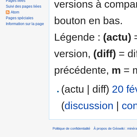
versions à compar
Pages liées
Suivi des pages liées
Atom
bouton en bas.
Pages spéciales
Information sur la page
Légende :
(actu)
=
version,
(diff)
= di
précédente,
m
= m
(actu | diff)
20 fé
(
discussion
|
con
Politique de confidentialité
À propos de Géowiki : minérau