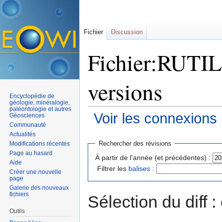
Fichier
Discussion
Fichier:RUTILE
versions
Encyclopédie de
géologie, minéralogie,
paléontologie et autres
Voir les connexions
Géosciences
Communauté
Aller à :
navigation
,
rechercher
Actualités
Rechercher des révisions
Modifications récentes
Page au hasard
À partir de l'année (et précédentes) :
Aide
Filtrer les
balises
:
Créer une nouvelle
page
Galerie des nouveaux
fichiers
Sélection du diff 
Outils