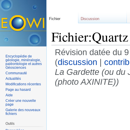
Fichier
Discussion
Fichier:Quartz
Révision datée du 
Encyclopédie de
(
discussion
|
contrib
géologie, minéralogie,
paléontologie et autres
Géosciences
La Gardette (ou du 
Communauté
Actualités
(photo AXINITE))
Modifications récentes
Page au hasard
Aide
Créer une nouvelle
page
Galerie des nouveaux
fichiers
Outils