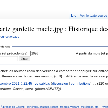
Lire
Voir le texte source
artz gardette macle.jpg : Historique de
pour cette page
rechercher
visions
e (et précédentes) :
À partir du mois (et 
 cochez les boutons radio des versions à comparer et appuyez sur entrée
différence avec la dernière version,
(diff)
= différence avec la version 
cembre 2021 à 22:45
‎
Le sablais
(
discussion
|
contributions
)
‎
. .
(120 oc
ardette, Oisans, Isère. (photo AXINITE))
À propos de Géowiki : minéraux, cristaux, roches, fossiles, volcans, météorites, etc.
Aver