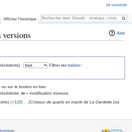
Se connecter
Rechercher
Afficher l’historique
s versions
Aide
précédents) :
Filtrer les
balises
:
 ou sur le bouton en bas.
précédente,
m
= modification mineure.
tets)
(+120)
‎
. .
(Cristaux de quartz en macle de La Gardette (ou
tissements