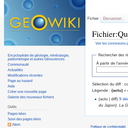
Fichier
Discussion
Fichier:Qu
Voir les connexions 
Aller à :
navigation
,
Rechercher des ré
Encyclopédie de géologie, minéralogie,
paléontologie et autres Géosciences
À partir de l'anné
Communauté
Actualités
Modifications récentes
Page au hasard
Sélection du diff :
Aide
Légende :
(actu)
= 
Créer une nouvelle page
Galerie des nouveaux fichiers
(actu | diff)
9 dé
du Japon). La G
Outils
Pages liées
Suivi des pages liées
Atom
Politique de confidentialité