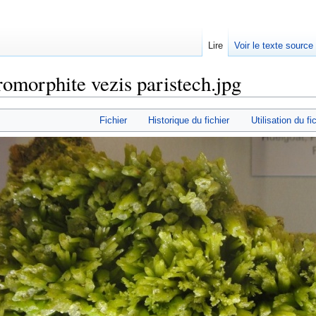
Lire
Voir le texte source
romorphite vezis paristech.jpg
rechercher
Fichier
Historique du fichier
Utilisation du fi