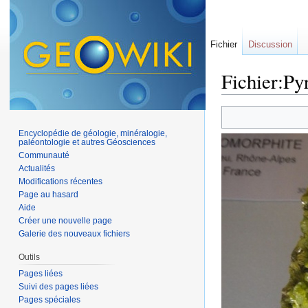
Fichier
Discussion
Fichier:Py
Aller à :
navigation
,
Encyclopédie de géologie, minéralogie,
paléontologie et autres Géosciences
Communauté
Actualités
Modifications récentes
Page au hasard
Aide
Créer une nouvelle page
Galerie des nouveaux fichiers
Outils
Pages liées
Suivi des pages liées
Pages spéciales