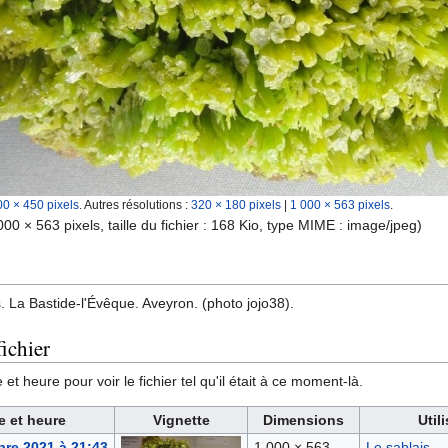
00 × 450 pixels
.
Autres résolutions :
320 × 180 pixels
|
1 000 × 563 pixels
.
000 × 563 pixels, taille du fichier : 168 Kio, type MIME :
image/jpeg
)
. La Bastide-l'Évêque. Aveyron. (photo jojo38).
ichier
et heure pour voir le fichier tel qu'il était à ce moment-là.
e et heure
Vignette
Dimensions
Util
re 2021 à 21:43
1 000 × 563
Le sablais