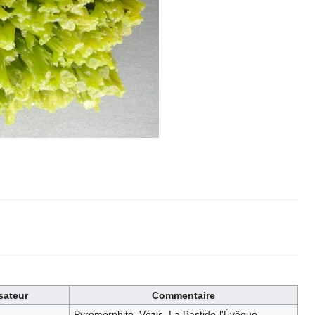
isateur
Commentaire
Pyromorphite. Vézis. La Bastide-l'Évêque.