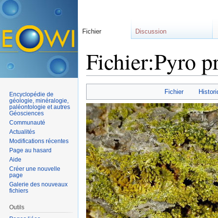
Fichier
Discussion
Fichier:Pyro p
Aller à :
navigation
,
rechercher
Fichier
Histori
Encyclopédie de
géologie, minéralogie,
paléontologie et autres
Géosciences
Communauté
Actualités
Modifications récentes
Page au hasard
Aide
Créer une nouvelle
page
Galerie des nouveaux
fichiers
Outils