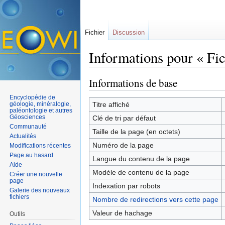
Fichier
Discussion
Informations pour « Fi
Aller à :
navigation
,
rechercher
Informations de base
Encyclopédie de
géologie, minéralogie,
Titre affiché
paléontologie et autres
Géosciences
Clé de tri par défaut
Communauté
Taille de la page (en octets)
Actualités
Numéro de la page
Modifications récentes
Page au hasard
Langue du contenu de la page
Aide
Modèle de contenu de la page
Créer une nouvelle
page
Indexation par robots
Galerie des nouveaux
fichiers
Nombre de redirections vers cette page
Valeur de hachage
Outils