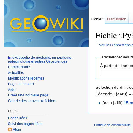
Fichier
Discussion
Fichier:Py
Voir les connexions 
Aller à :
navigation
,
Rechercher des ré
Encyclopédie de géologie, minéralogie,
paléontologie et autres Géosciences
À partir de l'anné
Communauté
Actualités
Modifications récentes
Page au hasard
Sélection du diff :
Aide
Légende :
(actu)
= 
Créer une nouvelle page
Galerie des nouveaux fichiers
(actu | diff)
15 m
Outils
Pages liées
Suivi des pages liées
Politique de confidentialité
Atom