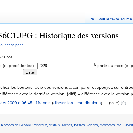
Lire
Voir le texte source
36C1.JPG : Historique des versions
pour cette page
rechercher
visions
e (et précédentes) :
À partir du mois (et 
 cochez les boutons radio des versions à comparer et appuyez sur entrée
différence avec la dernière version,
(diff)
= différence avec la version 
ars 2009 à 06:45
‎
1frangin
(
discussion
|
contributions
)
‎
. .
(vide)
(0)
À propos de Géowiki : minéraux, cristaux, roches, fossiles, volcans, météorites, etc.
Aver