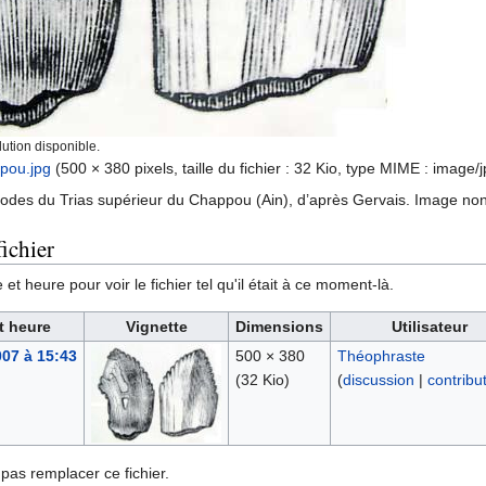
ution disponible.
pou.jpg
‎
(500 × 380 pixels, taille du fichier : 32 Kio, type MIME :
image/j
des du Trias supérieur du Chappou (Ain), d’après Gervais. Image non r
ichier
et heure pour voir le fichier tel qu'il était à ce moment-là.
t heure
Vignette
Dimensions
Utilisateur
2007 à 15:43
500 × 380
Théophraste
(32 Kio)
(
discussion
|
contribu
pas remplacer ce fichier.