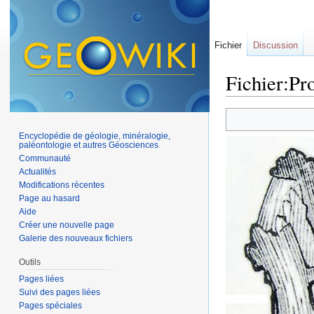
Fichier
Discussion
Fichier:Pr
Aller à :
navigation
,
Encyclopédie de géologie, minéralogie,
paléontologie et autres Géosciences
Communauté
Actualités
Modifications récentes
Page au hasard
Aide
Créer une nouvelle page
Galerie des nouveaux fichiers
Outils
Pages liées
Suivi des pages liées
Pages spéciales