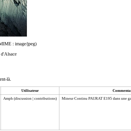
pe MIME :
image/jpeg
)
 d'Alsace
ent-là.
Utilisateur
Commenta
Amph
(
discussion
|
contributions
)
Mineur Continu PAURAT E195 dans une gale