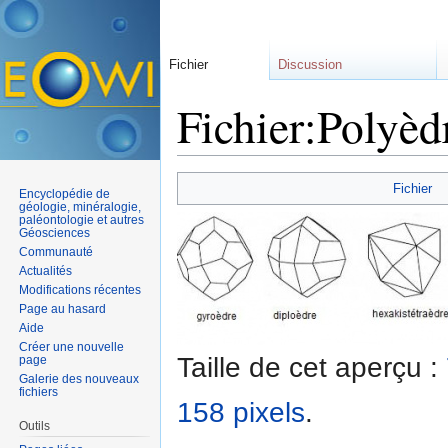
Fichier
Discussion
Fichier:Polyèd
Aller à :
navigation
,
rechercher
Fichier
Encyclopédie de
géologie, minéralogie,
paléontologie et autres
Géosciences
Communauté
Actualités
Modifications récentes
Page au hasard
Aide
Créer une nouvelle
Taille de cet aperçu :
page
Galerie des nouveaux
fichiers
158 pixels
.
Outils