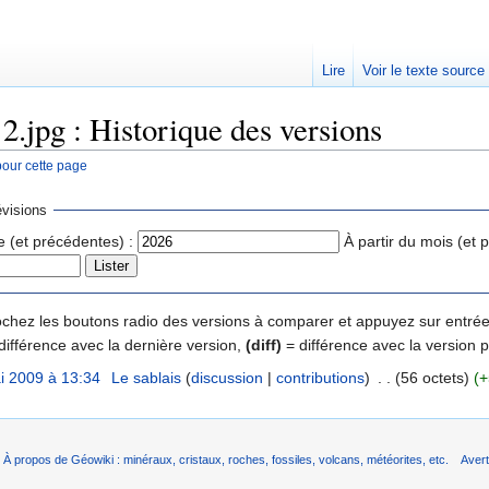
Lire
Voir le texte source
 2.jpg : Historique des versions
pour cette page
rechercher
visions
e (et précédentes) :
À partir du mois (et 
 cochez les boutons radio des versions à comparer et appuyez sur entrée
différence avec la dernière version,
(diff)
= différence avec la version 
i 2009 à 13:34
‎
Le sablais
(
discussion
|
contributions
)
‎
. .
(56 octets)
(+
À propos de Géowiki : minéraux, cristaux, roches, fossiles, volcans, météorites, etc.
Aver