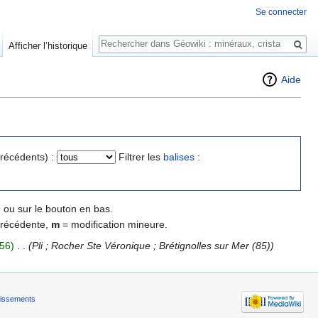
Se connecter
Rechercher
Afficher l’historique
Aide
précédents) :
Filtrer les
balises
:
 ou sur le bouton en bas.
précédente,
m
= modification mineure.
56)
‎
. .
(Pli ; Rocher Ste Véronique ; Brétignolles sur Mer (85))
tissements