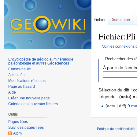
Fichier
Discussion
Fichier:Pli
Voir les connexions 
Aller à :
navigation
,
Rechercher des ré
Encyclopédie de géologie, minéralogie,
paléontologie et autres Géosciences
À partir de l'anné
Communauté
Actualités
Modifications récentes
Page au hasard
Sélection du diff :
Aide
Légende :
(actu)
= 
Créer une nouvelle page
Galerie des nouveaux fichiers
(actu | diff)
9 ma
Outils
Pages liées
Suivi des pages liées
Politique de confidentialité
Atom