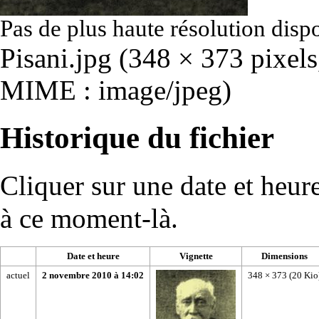
Pas de plus haute résolution disp
Pisani.jpg
‎
(348 × 373 pixels,
MIME :
image/jpeg
)
Historique du fichier
Cliquer sur une date et heure 
à ce moment-là.
Date et heure
Vignette
Dimensions
actuel
2 novembre 2010 à 14:02
348 × 373
(20 Kio