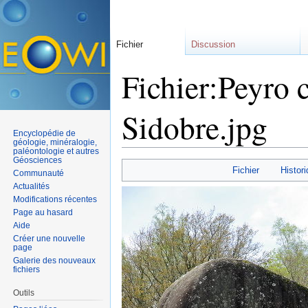
Fichier
Discussion
Fichier:Peyro 
Sidobre.jpg
Encyclopédie de
géologie, minéralogie,
paléontologie et autres
Aller à :
navigation
,
rechercher
Géosciences
Fichier
Histori
Communauté
Actualités
Modifications récentes
Page au hasard
Aide
Créer une nouvelle
page
Galerie des nouveaux
fichiers
Outils