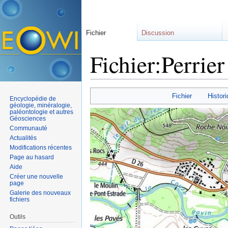
Fichier
Discussion
Fichier:Perrier
Aller à :
navigation
,
rechercher
Fichier
Histori
Encyclopédie de
géologie, minéralogie,
paléontologie et autres
Géosciences
Communauté
Actualités
Modifications récentes
Page au hasard
Aide
Créer une nouvelle
page
Galerie des nouveaux
fichiers
Outils