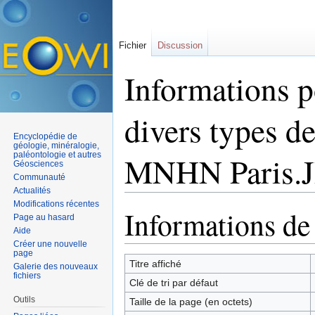
Fichier
Discussion
Informations p
divers types 
Encyclopédie de
géologie, minéralogie,
paléontologie et autres
MNHN Paris.
Géosciences
Communauté
Actualités
Aller à :
navigation
,
rechercher
Modifications récentes
Informations de
Page au hasard
Aide
Créer une nouvelle
page
Titre affiché
Galerie des nouveaux
fichiers
Clé de tri par défaut
Outils
Taille de la page (en octets)