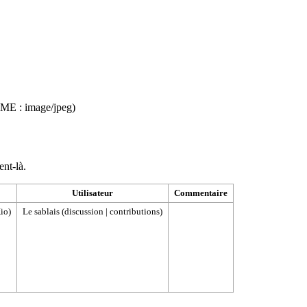
MIME :
image/jpeg
)
ent-là.
Utilisateur
Commentaire
io)
Le sablais
(
discussion
|
contributions
)