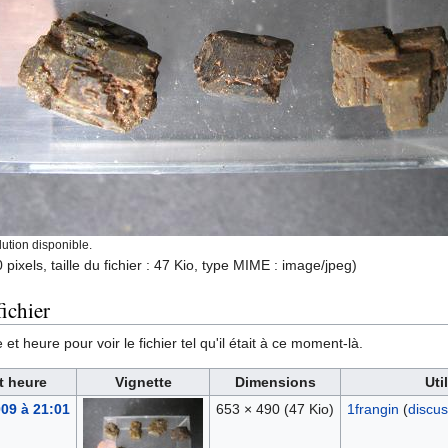
ution disponible.
pixels, taille du fichier : 47 Kio, type MIME :
image/jpeg
)
ichier
et heure pour voir le fichier tel qu'il était à ce moment-là.
t heure
Vignette
Dimensions
Uti
009 à 21:01
653 × 490
(47 Kio)
1frangin
(
discus