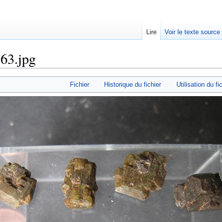
Lire
Voir le texte source
i63.jpg
rechercher
Fichier
Historique du fichier
Utilisation du fi