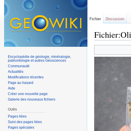
Fichier
Discussion
Fichier:Ol
Aller à :
navigation
,
Encyclopédie de géologie, minéralogie,
paléontologie et autres Géosciences
Communauté
Actualités
Modifications récentes
Page au hasard
Aide
Créer une nouvelle page
Galerie des nouveaux fichiers
Outils
Pages liées
Suivi des pages liées
Pages spéciales