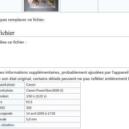
pas remplacer ce fichier.
fichier
ise ce fichier :
des informations supplémentaires, probablement ajoutées par l'appareil p
 son état original, certains détails peuvent ne pas refléter entièrement 
areil photo
Canon
reil photo
Canon PowerShot A590 IS
sition
1/50 s (0,02 s)
re
f/2,6
 ISO
200
originelle
14 avril 2009 à 17:05
ocale
5,8 mm
 détaillées