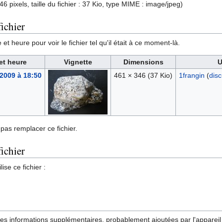
6 pixels, taille du fichier : 37 Kio, type MIME :
image/jpeg
)
ichier
et heure pour voir le fichier tel qu'il était à ce moment-là.
et heure
Vignette
Dimensions
U
 2009 à 18:50
461 × 346
(37 Kio)
1frangin
(
disc
pas remplacer ce fichier.
fichier
ise ce fichier :
des informations supplémentaires, probablement ajoutées par l'appareil p