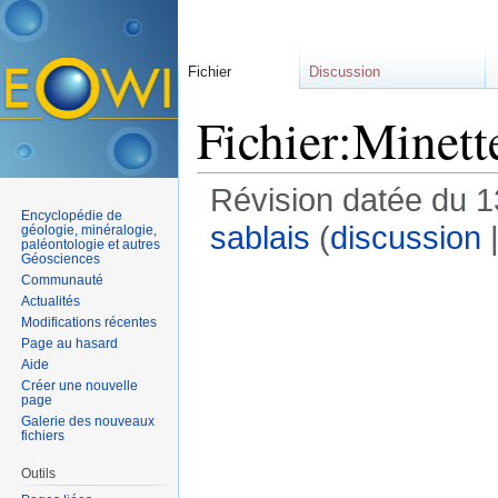
Fichier
Discussion
Fichier:Minett
Révision datée du 
Encyclopédie de
sablais
(
discussion
géologie, minéralogie,
paléontologie et autres
Géosciences
Communauté
Actualités
Modifications récentes
Page au hasard
Aide
Créer une nouvelle
page
Galerie des nouveaux
fichiers
Outils