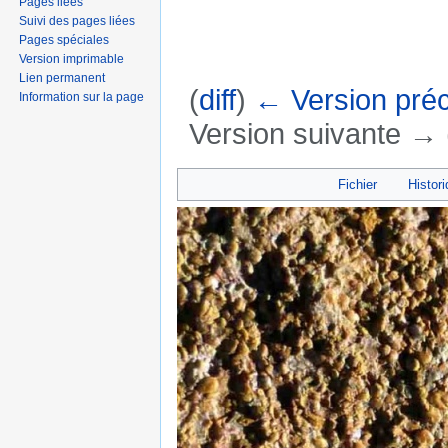
Pages liées
Suivi des pages liées
Pages spéciales
Version imprimable
Lien permanent
(
diff
)
← Version pré
Information sur la page
Version suivante → (
Aller à :
navigation
,
rechercher
Fichier
Histori