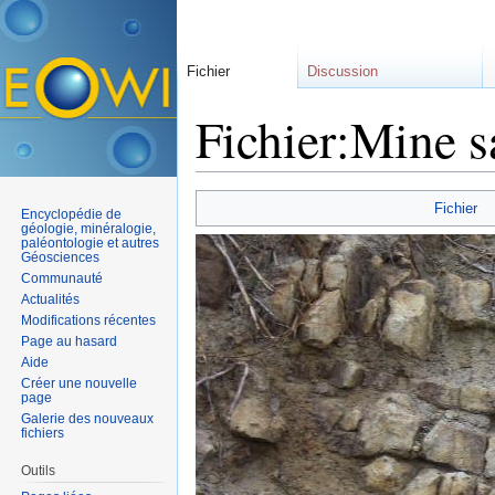
Fichier
Discussion
Fichier:Mine s
Aller à :
navigation
,
rechercher
Fichier
Encyclopédie de
géologie, minéralogie,
paléontologie et autres
Géosciences
Communauté
Actualités
Modifications récentes
Page au hasard
Aide
Créer une nouvelle
page
Galerie des nouveaux
fichiers
Outils