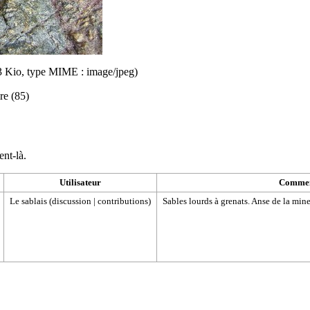
163 Kio, type MIME :
image/jpeg
)
re (85)
ent-là.
Utilisateur
Commen
Le sablais
(
discussion
|
contributions
)
Sables lourds à grenats. Anse de la mine