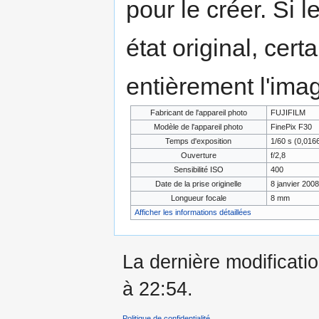
pour le créer. Si l
état original, cert
entièrement l'ima
Fabricant de l'appareil photo
FUJIFILM
Modèle de l'appareil photo
FinePix F30
Temps d'exposition
1/60 s (0,01
Ouverture
f/2,8
Sensibilité ISO
400
Date de la prise originelle
8 janvier 2008
Longueur focale
8 mm
Afficher les informations détaillées
La dernière modificati
à 22:54.
Politique de confidentialité