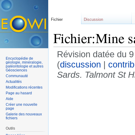
Fichier
Discussion
Fichier:Mine s
Révision datée du 
Encyclopédie de
(
discussion
|
contrib
géologie, minéralogie,
paléontologie et autres
Géosciences
Sards. Talmont St Hi
Communauté
Actualités
Modifications récentes
Page au hasard
Aide
Créer une nouvelle
page
Galerie des nouveaux
fichiers
Outils