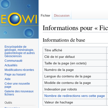
Fichier
Discussion
Informations pour « Fic
Aller à :
navigation
,
rechercher
Informations de base
Encyclopédie de
géologie, minéralogie,
Titre affiché
paléontologie et autres
Géosciences
Clé de tri par défaut
Communauté
Taille de la page (en octets)
Actualités
Numéro de la page
Modifications récentes
Page au hasard
Langue du contenu de la page
Aide
Modèle de contenu de la page
Créer une nouvelle
page
Indexation par robots
Galerie des nouveaux
fichiers
Nombre de redirections vers cette page
Valeur de hachage
Outils