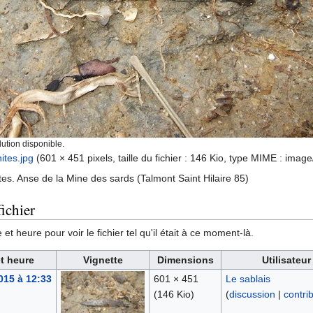
ution disponible.
tes.jpg
‎
(601 × 451 pixels, taille du fichier : 146 Kio, type MIME :
image
es. Anse de la Mine des sards (Talmont Saint Hilaire 85)
ichier
et heure pour voir le fichier tel qu'il était à ce moment-là.
t heure
Vignette
Dimensions
Utilisateur
015 à 12:33
601 × 451
Le sablais
(146 Kio)
(
discussion
|
contri