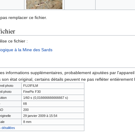
pas remplacer ce fichier.
fichier
ise ce fichier :
ogique à la Mine des Sards
des informations supplémentaires, probablement ajoutées par l'appareil p
 son état original, certains détails peuvent ne pas refléter entièrement 
reil photo
FUJIFILM
il photo
FinePix F30
ition
1/60 s (0,016666666666667 s)
e
f/8
ISO
200
riginelle
29 janvier 2009 à 15:54
ale
8 mm
 détaillées