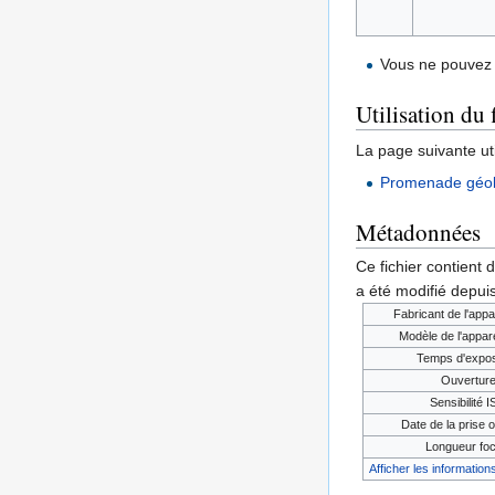
Vous ne pouvez 
Utilisation du 
La page suivante util
Promenade géol
Métadonnées
Ce fichier contient 
a été modifié depuis
Fabricant de l'appa
Modèle de l'appare
Temps d'expos
Ouvertur
Sensibilité 
Date de la prise o
Longueur foc
Afficher les informations