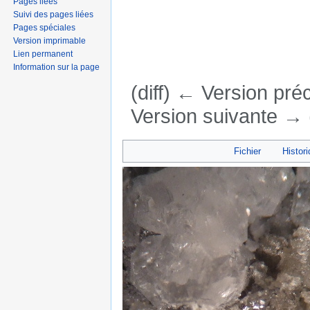
Pages liées
Suivi des pages liées
Pages spéciales
Version imprimable
Lien permanent
Information sur la page
(diff) ← Version préc
Version suivante → (
Aller à :
navigation
,
rechercher
Fichier
Histori