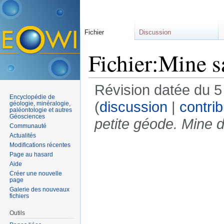
Fichier
Discussion
Fichier:Mine s
Révision datée du 
Encyclopédie de
(
discussion
|
contrib
géologie, minéralogie,
paléontologie et autres
Géosciences
petite géode. Mine d
Communauté
Actualités
Modifications récentes
Page au hasard
Aide
Créer une nouvelle
page
Galerie des nouveaux
fichiers
Outils