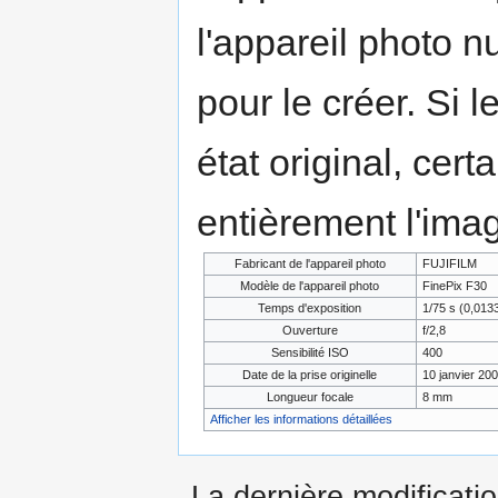
l'appareil photo n
pour le créer. Si l
état original, cert
entièrement l'ima
Fabricant de l'appareil photo
FUJIFILM
Modèle de l'appareil photo
FinePix F30
Temps d'exposition
1/75 s (0,01
Ouverture
f/2,8
Sensibilité ISO
400
Date de la prise originelle
10 janvier 20
Longueur focale
8 mm
Afficher les informations détaillées
La dernière modificati