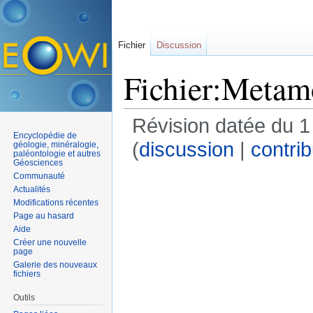
Fichier
Discussion
Fichier:Metam
Révision datée du 1
Encyclopédie de
(
discussion
|
contrib
géologie, minéralogie,
paléontologie et autres
Géosciences
Communauté
Actualités
Modifications récentes
Page au hasard
Aide
Créer une nouvelle
page
Galerie des nouveaux
fichiers
Outils